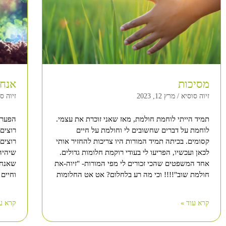
מסיכות
אנחנ
זיוה סוסיא
מרץ 12, 2023
זיוה ס
תמיד הייתי לוחמת חולמת, מאז שאני זוכרת את עצמי.
הפער 
לוחמת על דברים שחשובים לי וחולמת על חיים
רוצים
קסומים. בכיתה תמיד המורות היו צריכות להחזיר אותי
רוצים.
לכאן ועכשיו, הפריעו לי בעודי רוקמת חלומות גדולים.
שיהיה 
אחד המשפטים שהכי זכורים לי מפי המורות- "זיוה-את
שאנחנו
חולמת שוב"!!!! וכי מה רע בלחלום? אט אט החלומות
וחיים 
קרא עוד »
קרא עו