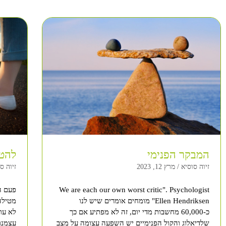
המבקר הפנימי
להט
זיוה סוסיא
מרץ 12, 2023
זיוה ס
We are each our own worst critic". Psychologist
פעם ה
Ellen Hendriksen" מומחים אומרים שיש לנו
מטילה
כ-60,000 מחשבות מדי יום, זה לא מפתיע אם כך
לא עו
שלדיאלוג והקול הפנימיים יש השפעה עצומה על מצב
עצמנו,